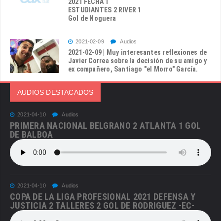
2021 FECHA 1
ESTUDIANTES 2 RIVER 1
Gol de Noguera
2021-02-09
Audios
2021-02-09 | Muy interesantes reflexiones de
Javier Correa sobre la decisión de su amigo y
ex compañero, Santiago "el Morro" García.
AUDIOS DESTACADOS
2021-04-10
Audios
PRIMERA NACIONAL BELGRANO 2 ATLANTA 1 GOL
DE BALBOA
2021-04-10
Audios
COPA DE LA LIGA PROFESIONAL 2021 DEFENSA Y
JUSTICIA 2 TALLERES 2 GOL DE RODRIGUEZ -EC-